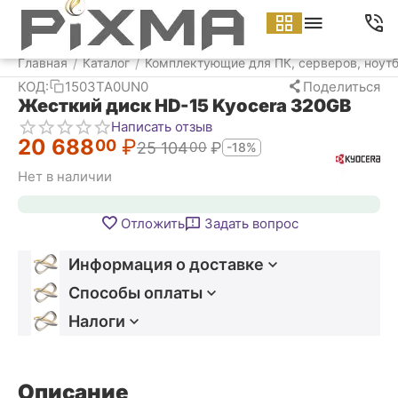
Меню
Найти
Корзина
Аккаунт
Контакт
Главная
Каталог
Комплектующие для ПК, серверов, ноут
/
/
КОД:
1503TA0UN0
Поделиться
Жесткий диск HD-15 Kyocera 320GB
Написать отзыв
20 688
₽
00
25 104
₽
00
-18%
Нет в наличии
Отложить
Задать вопрос
Информация о доставке
Способы оплаты
Налоги
Описание