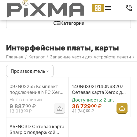
Меню
Найти
Корзина
Аккаунт
Контакты
Категории
Интерфейсные платы, карты
Главная
Каталог
Запасные части для устройств печати
/
/
/
Производитель
097N02255 Комплект
140N63021/140N63207
подключения NFC Xerox
Сетевая карта Xerox для
для Phaser 3330/WC
Phaser 3500
Нет в наличии
Доступность:
2 шт.
3335/3345
9 887
₽
36 729
₽
00
00
13 018
₽
41 740
₽
00
00
AR-NC3D Сетевая карта
Sharp с поддержкой