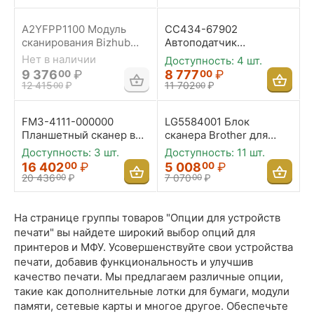
324/3344, вместимость
100 листов
A2YFPP1100 Модуль
CC434-67902
сканирования Bizhub
Автоподатчик
C25
документов HP для CLJ
Нет в наличии
Доступность:
4 шт.
CM2320n/nf
9 376
₽
8 777
₽
00
00
12 415
₽
11 702
₽
00
00
FM3-4111-000000
LG5584001 Блок
Планшетный сканер в
сканера Brother для
сборе MF
MFC
Доступность:
3 шт.
Доступность:
11 шт.
4140/4122/4120/4010
7220/7225N/FAX2820
16 402
₽
5 008
₽
00
00
20 436
₽
7 070
₽
00
00
На странице группы товаров "Опции для устройств
печати" вы найдете широкий выбор опций для
принтеров и МФУ. Усовершенствуйте свои устройства
печати, добавив функциональность и улучшив
качество печати. Мы предлагаем различные опции,
такие как дополнительные лотки для бумаги, модули
памяти, сетевые карты и многое другое. Обеспечьте