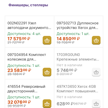
Финишеры, степлеры
002N02291 Узел
097S02713 Дуплексное
автоподачи документов
устройство Xerox для
XEROX M20i
Phaser 5400
Доступность:
4 шт.
Доступность:
1 шт.
17 575
₽
14 850
₽
00
00
21 727
₽
18 708
₽
00
00
097S04954 Комплект
1703RG0UN0
колесиков для
Крепежные элементы
принтеров Xerox VL
KYOCERA-MITA AK-7100
Нет в наличии
Доступность:
1 шт.
C500/505/C600/605
для финишеров DF-
23 583
₽
5 746
₽
00
00
7110/7120
28 186
₽
8 001
₽
00
00
416554 Реверсивный
497K13650 Xerox 4GB
двухсторонний
Комплект повышения
автоподатчик Ricoh
призводительности
Нет в наличии
Доступность:
1 шт.
DF2020
Phaser 3610
32 076
₽
00
628
₽
00
967
₽
00
MP2001SP/2501SP/DD3
36 958
₽
00