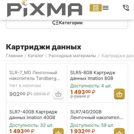
Меню
Найти
Корзина
Аккаунт
Контакты
Категории
Картриджи данных
Главная
Каталог
Расходные материалы
Картриджи да
/
/
/
SLR-7_MD Ленточный
SLR5-8GB Картридж
накопитель Tandberg
данных Imation 8GB
40/20GB + модель SLR
Нет в наличии
Доступность:
4 шт.
tape 7
1 493
₽
00
902
₽
00
1 389
₽
00
2 299
₽
00
SLR7-40GB Картридж
SLR7/40/20GB
данных Imation 40GB
Ленточный накопитель
Tandberg - 40GB
Доступность:
32 шт.
Доступность:
59 шт.
(расширяемый до 20GB)
1 493
₽
1 932
₽
00
00