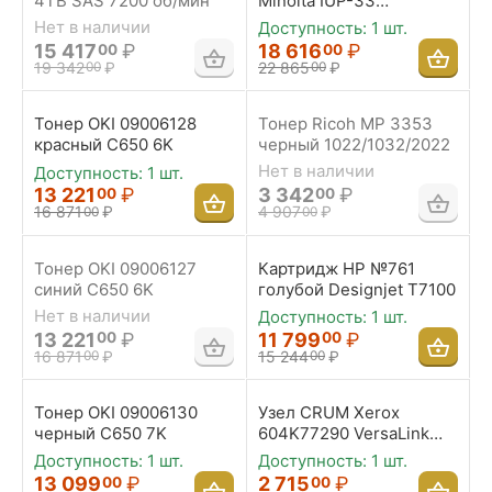
4TB SAS 7200 об/мин
Minolta IUP-33
4052/4752
Нет в наличии
Доступность:
1 шт.
15 417
₽
18 616
₽
00
00
19 342
₽
22 865
₽
00
00
Тонер OKI 09006128
Тонер Ricoh MP 3353
красный C650 6K
черный 1022/1032/2022
Нет в наличии
Доступность:
1 шт.
13 221
₽
3 342
₽
00
00
16 871
₽
4 907
₽
00
00
Тонер OKI 09006127
Картридж HP №761
синий C650 6K
голубой Designjet T7100
Нет в наличии
Доступность:
1 шт.
13 221
₽
11 799
₽
00
00
16 871
₽
15 244
₽
00
00
Тонер OKI 09006130
Узел CRUM Xerox
черный C650 7K
604K77290 VersaLink
B405DN
Доступность:
1 шт.
Доступность:
1 шт.
13 099
₽
2 715
₽
00
00