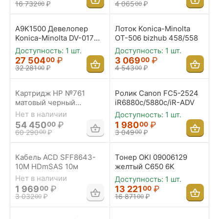
16 732
₽
4 065
₽
00
00
A9K1500 Девелопер
Лоток Konica-Minolta
Konica-Minolta DV-017
OT-506 bizhub 458/558
AccurioPress
Доступность:
1 шт.
Доступность:
1 шт.
27 504
₽
3 069
₽
00
00
32 281
₽
4 543
₽
00
00
Картридж HP №761
Ролик Canon FC5-2524
матовый черный
iR6880c/5880c/iR-ADV
Designjet T7100
Нет в наличии
Доступность:
1 шт.
54 450
₽
1 980
₽
00
00
60 290
₽
3 049
₽
00
00
Кабель ACD SFF8643-
Тонер OKI 09006129
10M HDmSAS 10м
желтый C650 6K
Нет в наличии
Доступность:
1 шт.
1 969
₽
13 221
₽
00
00
3 032
₽
16 871
₽
00
00