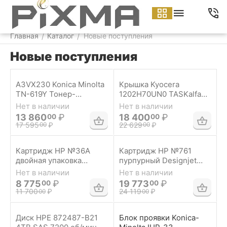
Меню
Найти
Корзина
Аккаунт
Контакты
Главная
Каталог
Новые поступления
/
/
Новые поступления
A3VX230 Konica Minolta
Крышка Kyocera
TN-619Y Тонер-
1202H70UN0 TASKalfa
картридж желтый
Type E
Нет в наличии
Нет в наличии
13 860
₽
18 400
₽
00
00
17 595
₽
22 629
₽
00
00
Картридж HP №36A
Картридж HP №761
двойная упаковка
пурпурный Designjet
LaserJet P1505
T7100
Нет в наличии
Нет в наличии
8 775
₽
19 773
₽
00
00
11 700
₽
24 119
₽
00
00
Диск HPE 872487-B21
Блок проявки Konica-