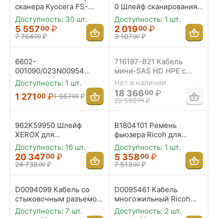
сканера Kyocera FS-
0 Шлейф сканирования
1016MFP/FS-1116MFP
Toshiba для лампы
Доступность:
30 шт.
Доступность:
1 шт.
модели 1340
5 557
₽
2 019
₽
00
00
7 764
₽
3 107
₽
00
00
6602-
716197-B21 Кабель
001090/023N00954
мини-SAS HD HPE с
Ремень привода
удлинением MiniSAS
Нет в наличии
Доступность:
1 шт.
сканера Samsung для
HD, длина 2 м
18 366
₽
00
1 271
₽
00
1 957
₽
00
SCX-
22 592
₽
00
5112/5312/5115/5315/6x2
0/WC 312/M15/M20/4118
962K59950 Шлейф
B1804101 Ремень
XEROX для
фьюзера Ricoh для
сканирующей каретки
вплавления 30 мм
Доступность:
16 шт.
Доступность:
1 шт.
WC 5020
3228C/3235C/3245C/CL
20 347
₽
5 358
₽
00
00
7200/CL7300D
24 738
₽
7 513
₽
00
00
D0094099 Кабель со
D0095461 Кабель
стыковочным разъемом
многожильный Ricoh
для блока закрепления
для соединения плат
Доступность:
7 шт.
Доступность:
2 шт.
750355