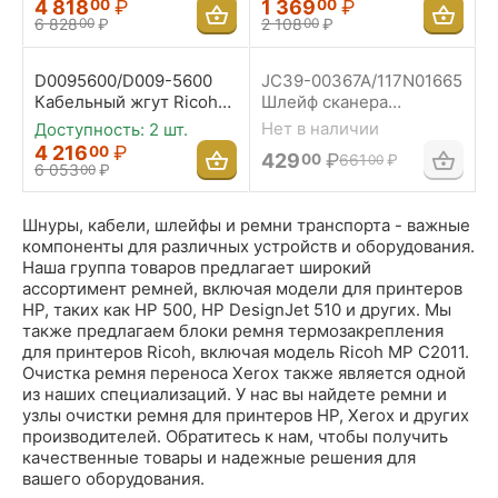
4 818
₽
1 369
₽
00
00
6 828
₽
2 108
₽
00
00
D0095600/D009-5600
JC39-00367A/117N01665
Кабельный жгут Ricoh
Шлейф сканера
для принтера SP
Samsung для SCX-
Нет в наличии
Доступность:
2 шт.
8200DN
4520/4720/WC PE120
4 216
₽
00
429
₽
00
661
₽
00
6 053
₽
00
Шнуры, кабели, шлейфы и ремни транспорта - важные
компоненты для различных устройств и оборудования.
Наша группа товаров предлагает широкий
ассортимент ремней, включая модели для принтеров
HP, таких как HP 500, HP DesignJet 510 и других. Мы
также предлагаем блоки ремня термозакрепления
для принтеров Ricoh, включая модель Ricoh MP C2011.
Очистка ремня переноса Xerox также является одной
из наших специализаций. У нас вы найдете ремни и
узлы очистки ремня для принтеров HP, Xerox и других
производителей. Обратитесь к нам, чтобы получить
качественные товары и надежные решения для
вашего оборудования.