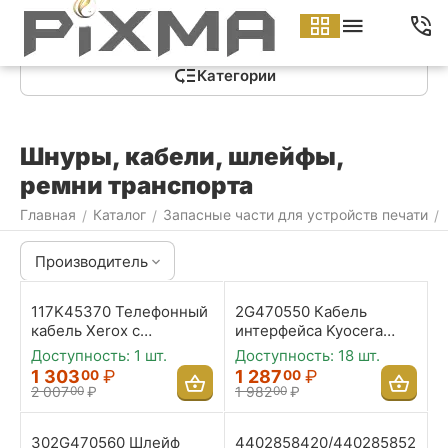
Меню
Найти
Корзина
Аккаунт
Контакты
Категории
Шнуры, кабели, шлейфы,
ремни транспорта
Главная
Каталог
Запасные части для устройств печати
/
/
/
Производитель
117K45370 Телефонный
2G470550 Кабель
кабель Xerox с
интерфейса Kyocera
разъемами RJ-11 для
302G470550 FFC 18-
Доступность:
1 шт.
Доступность:
18 шт.
WC 6400 X/XF
пиновый
1 303
₽
1 287
₽
00
00
2 007
₽
1 982
₽
00
00
302G470560 Шлейф
4402858420/440285852