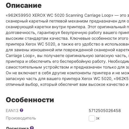
Описание
«962K59950 XEROX WC 5020 Scanning Carriage Loop» — это з
сканерный каретный петлевой механизм предназначен для 
сканирующей каретки внутри принтера. Этот оригинальный 
долговечность, гарантируя безупречную работу вашего прин
высоким стандартам качества. Ключевые особенности этого
принтера Xerox WC 5020, а также его удобство в использова
для замены изношенной или поврежденной сканерной кар
Carriage Loop», вы получаете оригинальную запасную часть
принтера и обеспечить его бесперебойную работу. Необходим
самостоятельным устройством и предназначен только для з
Он не включает в себя другие компоненты принтера и не мо
запасную часть для вашего принтера Xerox WC 5020, «962K
отличный выбор, который обеспечит вам высокое качество 
Особенности
EAN13
5712505026458
Производитель
Xerox
Логистика