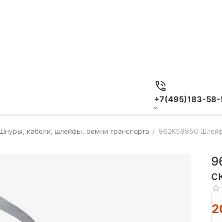
+7(495)183-58-
Шнуры, кабели, шлейфы, ремни транспорта
962K59950 Шлейф
/
9
с
2