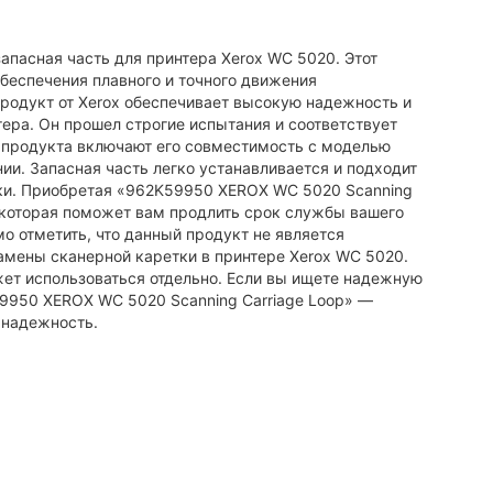
апасная часть для принтера Xerox WC 5020. Этот
обеспечения плавного и точного движения
продукт от Xerox обеспечивает высокую надежность и
тера. Он прошел строгие испытания и соответствует
 продукта включают его совместимость с моделью
нии. Запасная часть легко устанавливается и подходит
етки. Приобретая «962K59950 XEROX WC 5020 Scanning
, которая поможет вам продлить срок службы вашего
о отметить, что данный продукт не является
амены сканерной каретки в принтере Xerox WC 5020.
жет использоваться отдельно. Если вы ищете надежную
59950 XEROX WC 5020 Scanning Carriage Loop» —
и надежность.