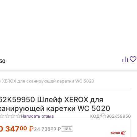
50
 XEROX для сканирующей каретки WC 5020
62K59950 Шлейф XEROX для
канирующей каретки WC 5020
Написать отзыв
КОД:
962K59950
0 347
₽
00
24 738
₽
00
-18%