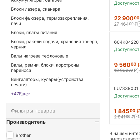
комплект X
Доступност
632
Блоки лазера, сканера
22 900
00
Блоки фьюзера, термозакрепления,
печи
27 464
₽
00
Блоки, платы питания
Блоки, ракели подачи, хранения тонера,
604K04220
чернил
для XEROX 
Доступност
Валы нагрева тефлоновые
9 560
00
Валы, ремни, блоки, коротроны
переноса
12 632
₽
00
Вентиляторы, кулеры(устройства
печати)
LU7338001 
+47
Еще
сборе Broth
Доступност
8690/MFC-
Фильтры товаров
1 845
00
2 841
₽
00
-
Производитель
В нашем инте
Brother
высококачеств