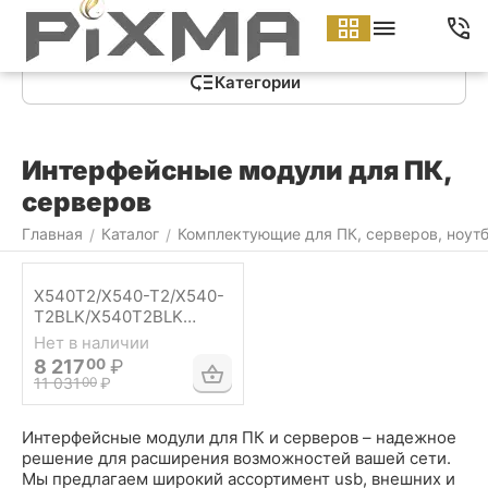
Меню
Найти
Корзина
Аккаунт
Контакты
Категории
Интерфейсные модули для ПК,
серверов
Главная
Каталог
Комплектующие для ПК, серверов, ноут
/
/
X540T2/X540-T2/X540-
T2BLK/X540T2BLK
Ethernet Converged
Нет в наличии
Network Adapter Intel -
8 217
₽
00
Сетевая карта
11 031
₽
00
Интерфейсные модули для ПК и серверов – надежное
решение для расширения возможностей вашей сети.
Мы предлагаем широкий ассортимент usb, внешних и