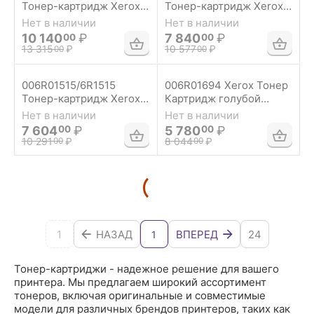
Тонер-картридж Xerox
Тонер-картридж Xerox
DC 240/250/242/252/WC
для WC 7120/7220/7225
Нет в наличии
Нет в наличии
7655/7665 голубой,
Желтый - 15000 страниц
10 140
₽
7 840
₽
00
00
комплект из 2 шт. (2*34
13 315
₽
10 577
₽
00
00
000 стр.)
006R01515/6R1515
006R01694 Xerox Тонер
Тонер-картридж Xerox
Картридж голубой
пурпурный для
DocuCenter SC2020 (3
Нет в наличии
Нет в наличии
WorkCentre
000 стр.)
7 604
₽
5 780
₽
00
00
7525/7530/7535/7545/7
10 291
₽
8 044
₽
00
00
556 (15 000 стр.)
1
НАЗАД
ВПЕРЕД
24
1
Тонер-картриджи - надежное решение для вашего
принтера. Мы предлагаем широкий ассортимент
тонеров, включая оригинальные и совместимые
модели для различных брендов принтеров, таких как