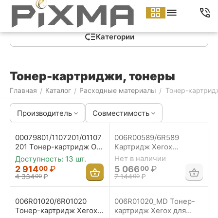
Меню
Найти
Корзина
Аккаунт
Контакты
Категории
Тонер-картриджи, тонеры
Главная
Каталог
Расходные материалы
Тонер-картрид
/
/
/
Производитель
Совместимость
00079801/1107201/01107
006R00589/6R589
201 Тонер-картридж Oki
Картридж Xerox
Type 6 для
5220/5210/5222/520/540
Нет в наличии
Доступность:
13 шт.
6W/8W/6P/8P/MB206/50
/560/580 - ресурс 2 000
2 914
₽
5 066
₽
00
00
8 - 1 500 страниц
страниц
4 334
₽
7 144
₽
00
00
006R01020/6R01020
006R01020_MD Тонер-
Тонер-картридж Xerox
картридж Xerox для