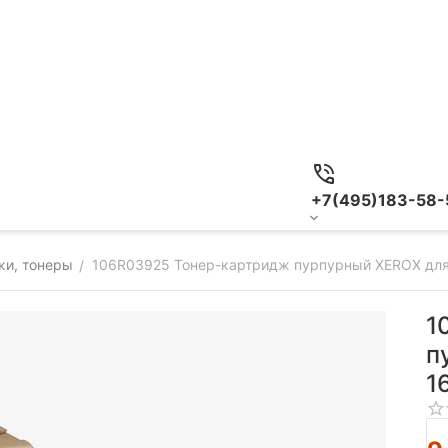
+7(495)183-58-
жи, тонеры
106R03925 Тонер-картридж пурпурный XEROX для 
/
1
п
1