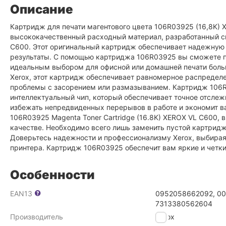
Описание
Картридж для печати магентового цвета 106R03925 (16,8K) 
высококачественный расходный материал, разработанный 
C600. Этот оригинальный картридж обеспечивает надежную 
результаты. С помощью картриджа 106R03925 вы сможете пол
идеальным выбором для офисной или домашней печати боль
Xerox, этот картридж обеспечивает равномерное распредел
проблемы с засорением или размазыванием. Картридж 106R0
интеллектуальный чип, который обеспечивает точное отсле
избежать непредвиденных перерывов в работе и экономит в
106R03925 Magenta Toner Cartridge (16.8K) XEROX VL C600,
качестве. Необходимо всего лишь заменить пустой картридж
Доверьтесь надежности и профессионализму Xerox, выбира
принтера. Картридж 106R03925 обеспечит вам яркие и четки
Особенности
EAN13
0952058662092, 00
7313380562604
Производитель
Xerox