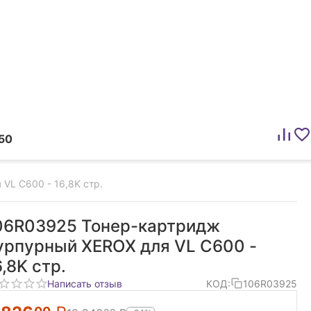
50
VL C600 - 16,8K стр.
06R03925 Тонер-картридж
урпурный XEROX для VL C600 -
6,8K стр.
Написать отзыв
КОД:
106R03925