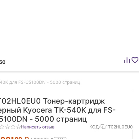
50
40K для FS-C5100DN - 5000 страниц
T02HL0EU0 Тонер-картридж
ерный Kyocera TK-540K для FS-
5100DN - 5000 страниц
Написать отзыв
КОД:
1T02HL0EU0