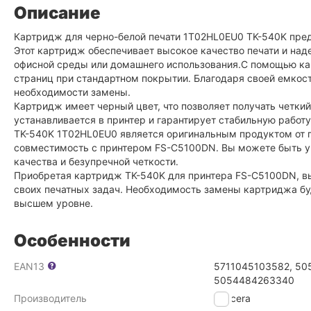
Описание
Картридж для черно-белой печати 1T02HL0EU0 TK-540K пре
Этот картридж обеспечивает высокое качество печати и над
офисной среды или домашнего использования.С помощью ка
страниц при стандартном покрытии. Благодаря своей емкост
необходимости замены.
Картридж имеет черный цвет, что позволяет получать четкий
устанавливается в принтер и гарантирует стабильную работу 
TK-540K 1T02HL0EU0 является оригинальным продуктом от 
совместимость с принтером FS-C5100DN. Вы можете быть уве
качества и безупречной четкости.
Приобретая картридж TK-540K для принтера FS-C5100DN, вы
своих печатных задач. Необходимость замены картриджа буде
высшем уровне.
Особенности
EAN13
5711045103582, 50
5054484263340
Производитель
Kyocera