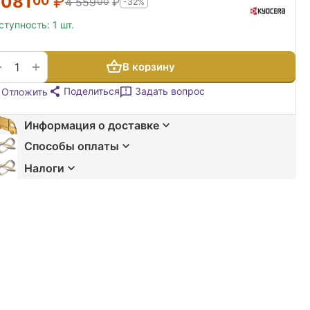
 081
₽
00
4 559
₽
00
-32%
ступность:
1 шт.
+
−
В корзину
Поделиться
Задать вопрос
Отложить
Информация о доставке
Способы оплаты
Налоги