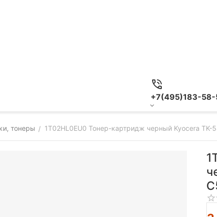
+7(495)183-58-
жи, тонеры
1T02HL0EU0 Тонер-картридж черный Kyocera TK-5
/
1
ч
C