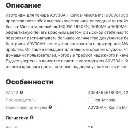
Описание
Картридж для тонера A0V30AH Konica-Minolta mc1600W/165
представляет собой высококачественное расходное устрой
Konica-Minolta моделей mc1600W, 1650EN, 1680MF и 1690MF
эффективную печать красным цветом с высокой степенью точ
позволяет распечатывать большое количество документов бе
Картридж A0V30AH легко устанавливается в принтер или МФУ
проблем. Он также обладает длительным сроком службы, чт
домашних пользователей, которые требуют надежного и кач
Будьте уверены в качестве печати с картриджем A0V30AH Ko
оттенки красного цвета, которые подчеркнут важность и кач
Особенности
EAN13
4054554518036, 42
Производитель
Konica-Minolta
Известные артикулы
A0V30AH, Konica Mi
Логистика
Вес, кг
1.6