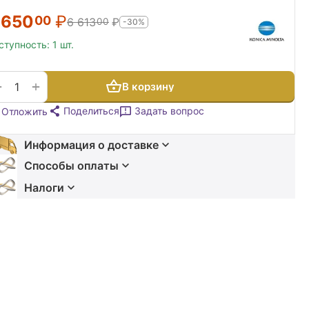
 650
₽
00
6 613
₽
00
-30%
ступность:
1 шт.
+
−
В корзину
Поделиться
Задать вопрос
Отложить
Информация о доставке
Способы оплаты
Налоги