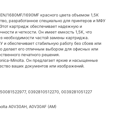
0EN/1680MF/1690MF красного цвета объемом 1,5K
ство, разработанное специально для принтеров и МФУ
.Этот картридж обеспечивает надежную и
ности и четкости. Он имеет емкость 1,5K, что
з необходимости частой замены картриджа.
 и обеспечивает стабильную работу без сбоев или
о делает его отличным выбором для офисных или
ественного печатного решения.
nica-Minolta. Он предлагает яркие и насыщенные
ество ваших документов или изображений.
50081522977, 0392810512270, 0039281051227
nolta A0V30AH, A0V30AF (AM)