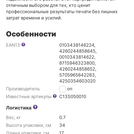
отличным выбором для тех, кто ценит
профессиональные результаты печати без лишних
затрат времени и усилий.
Особенности
EAN13
0103438146224,
4260244858645,
0010343814622,
8715946323800,
4260244858652,
5705965642283,
4250354603020
Производитель
Epson
Известные артикулы
C13S050010
Логистика
Вес, кг
0.7
Высота упаковки, см
34
Длина упаковки, см
17