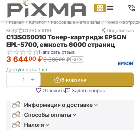
Меню
Найти
Корзина
Аккаунт
Контакт
Главная
Каталог
Расходные материалы
Тонер-картрид
/
/
/
КОД:
C13S050010
Поделиться
C13S050010 Тонер-картридж EPSON
EPL-5700, емкость 6000 страниц
Написать отзыв
3 644
₽
00
5 306
₽
00
-31%
Доступность:
1 шт.
+
−
В корзину
Отложить
Задать вопрос
Информация о доставке
Способы оплаты
Налоги