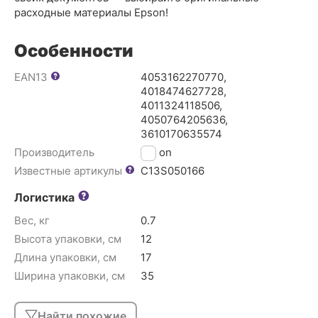
расходные материалы Epson!
Особенности
EAN13
4053162270770,
4018474627728,
4011324118506,
4050764205636,
3610170635574
Производитель
Epson
Известные артикулы
C13S050166
Логистика
Вес, кг
0.7
Высота упаковки, см
12
Длина упаковки, см
17
Ширина упаковки, см
35
Найти похожие