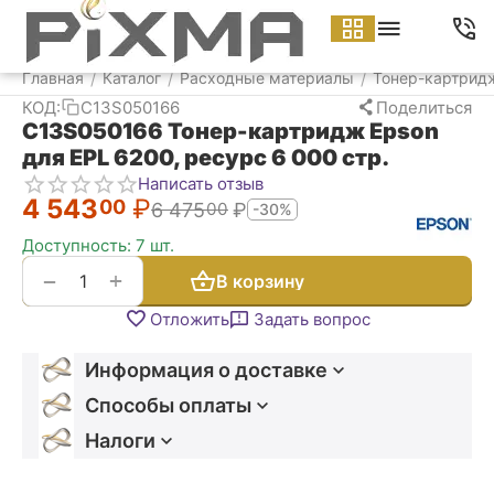
Меню
Найти
Корзина
Аккаунт
Контакт
Главная
Каталог
Расходные материалы
Тонер-картрид
/
/
/
КОД:
C13S050166
Поделиться
C13S050166 Тонер-картридж Epson
для EPL 6200, ресурс 6 000 стр.
Написать отзыв
4 543
₽
00
6 475
₽
00
-30%
Доступность:
7 шт.
+
−
В корзину
Отложить
Задать вопрос
Информация о доставке
Способы оплаты
Налоги