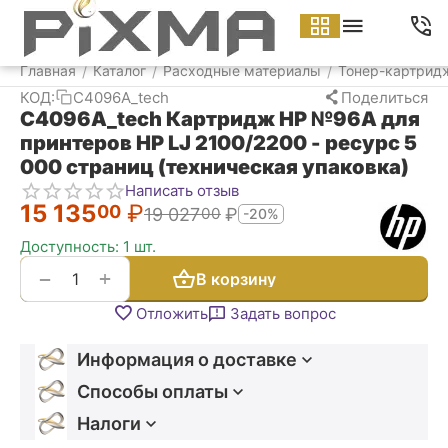
Меню
Найти
Корзина
Аккаунт
Контакт
Главная
Каталог
Расходные материалы
Тонер-картрид
/
/
/
КОД:
C4096A_tech
Поделиться
C4096A_tech Картридж HP №96A для
принтеров HP LJ 2100/2200 - ресурс 5
000 страниц (техническая упаковка)
Написать отзыв
15 135
₽
00
19 027
₽
00
-20%
Доступность:
1 шт.
+
−
В корзину
Отложить
Задать вопрос
Информация о доставке
Способы оплаты
Налоги