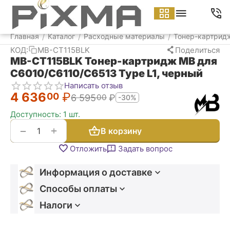
Меню
Найти
Корзина
Аккаунт
Контакт
Главная
Каталог
Расходные материалы
Тонер-картрид
/
/
/
КОД:
MB-CT115BLK
Поделиться
MB-CT115BLK Тонер-картридж MB для
C6010/C6110/C6513 Type L1, черный
Написать отзыв
4 636
₽
00
6 595
₽
00
-30%
Доступность:
1 шт.
+
−
В корзину
Отложить
Задать вопрос
Информация о доставке
Способы оплаты
Налоги