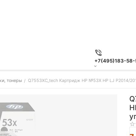
+7(495)183-58-
жи, тонеры
Q7553XC_tech Картридж HP №53X HP LJ P2014/201
/
Q
H
у