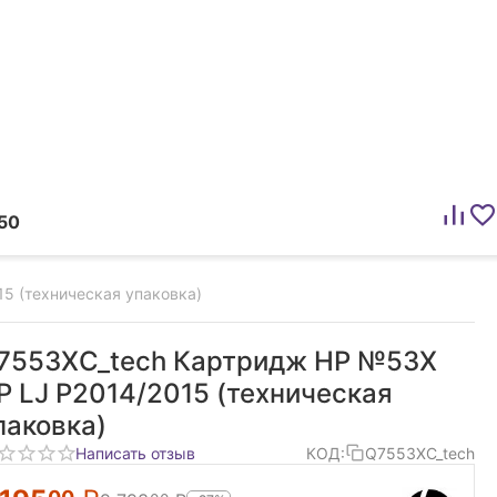
50
5 (техническая упаковка)
7553XC_tech Картридж HP №53X
P LJ P2014/2015 (техническая
паковка)
Написать отзыв
КОД:
Q7553XC_tech