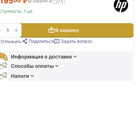
 195
₽
00
9 793
₽
00
-27%
ступность:
1 шт.
+
−
В корзину
Поделиться
Задать вопрос
Отложить
Информация о доставке
Способы оплаты
Налоги