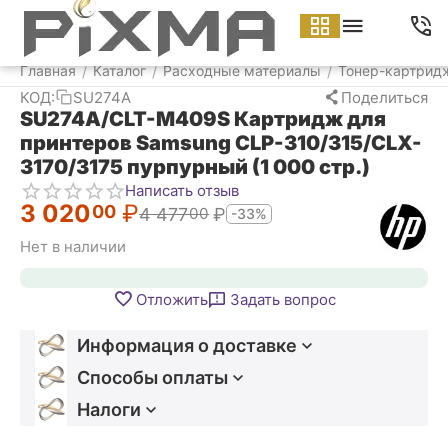
Меню
Найти
Корзина
Аккаунт
Контакт
Главная
Каталог
Расходные материалы
Тонер-картрид
/
/
/
КОД:
SU274A
Поделиться
SU274A/CLT-M409S Картридж для
принтеров Samsung CLP-310/315/CLX-
3170/3175 пурпурный (1 000 стр.)
Написать отзыв
3 020
₽
00
4 477
₽
00
-33%
Нет в наличии
Отложить
Задать вопрос
Информация о доставке
Способы оплаты
Налоги