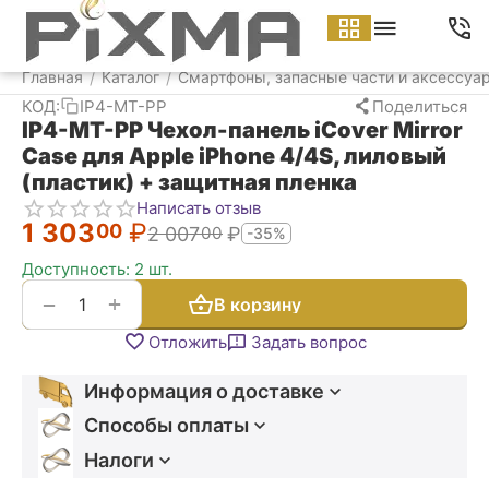
Меню
Найти
Корзина
Аккаунт
Контакт
Главная
Каталог
Смартфоны, запасные части и аксессуа
/
/
КОД:
IP4-MT-PP
Поделиться
IP4-MT-PP Чехол-панель iCover Mirror
Case для Apple iPhone 4/4S, лиловый
(пластик) + защитная пленка
Написать отзыв
1 303
₽
00
2 007
₽
00
-35%
Доступность:
2 шт.
+
−
В корзину
Отложить
Задать вопрос
Информация о доставке
Способы оплаты
Налоги