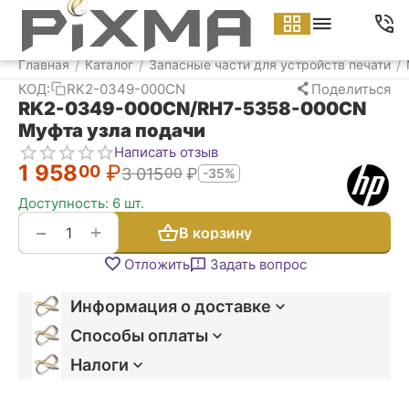
Меню
Найти
Корзина
Аккаунт
Контакт
Главная
Каталог
Запасные части для устройств печати
/
/
/
КОД:
RK2-0349-000CN
Поделиться
RK2-0349-000CN/RH7-5358-000CN
Муфта узла подачи
Написать отзыв
1 958
₽
00
3 015
₽
00
-35%
Доступность:
6 шт.
+
−
В корзину
Отложить
Задать вопрос
Информация о доставке
Способы оплаты
Налоги