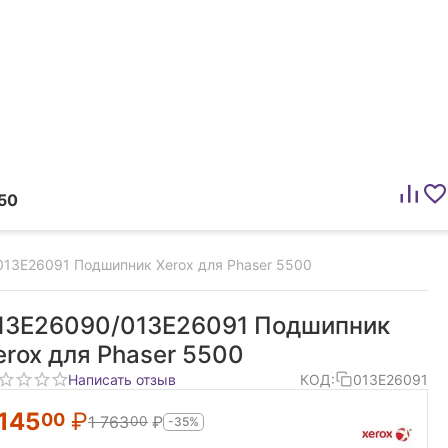
50
13E26091 Подшипник Xerox для Phaser 5500
13E26090/013E26091 Подшипник
erox для Phaser 5500
Написать отзыв
КОД:
013E26091
 145
₽
00
1 763
₽
00
-35%