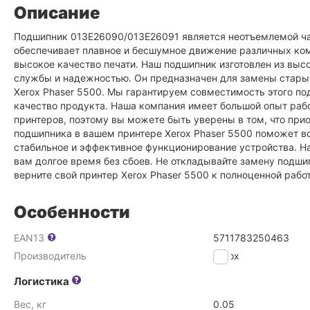
Описание
Подшипник 013E26090/013E26091 является неотъемлемой ча
обеспечивает плавное и бесшумное движение различных комп
высокое качество печати. Наш подшипник изготовлен из вы
службы и надежностью. Он предназначен для замены стары
Xerox Phaser 5500. Мы гарантируем совместимость этого по
качество продукта. Наша компания имеет большой опыт рабо
принтеров, поэтому вы можете быть уверены в том, что при
подшипника в вашем принтере Xerox Phaser 5500 поможет во
стабильное и эффективное функционирование устройства. Н
вам долгое время без сбоев. Не откладывайте замену подши
верните свой принтер Xerox Phaser 5500 к полноценной работ
Особенности
EAN13
5711783250463
Производитель
Xerox
Логистика
Вес, кг
0.05