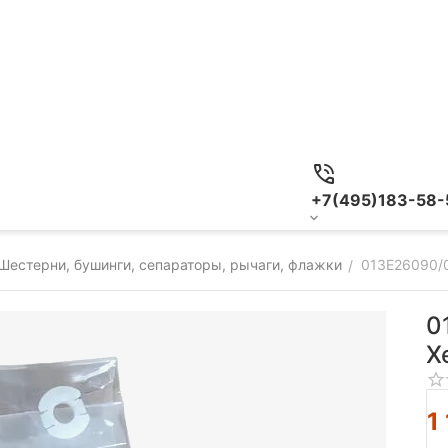
+7(495)183-58-
Шестерни, бушинги, сепараторы, рычаги, флажки
013E26090/0
/
0
X
1