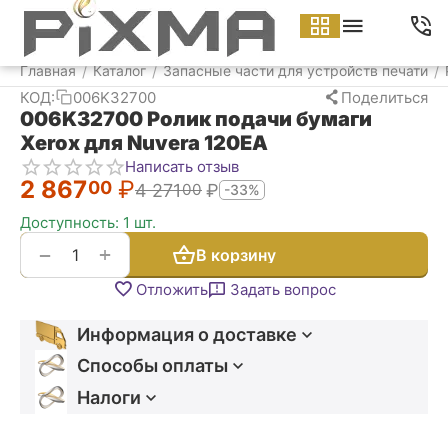
Меню
Найти
Корзина
Аккаунт
Контакт
Главная
Каталог
Запасные части для устройств печати
/
/
/
КОД:
006K32700
Поделиться
006K32700 Ролик подачи бумаги
Xerox для Nuvera 120EA
Написать отзыв
2 867
₽
00
4 271
₽
00
-33%
Доступность:
1 шт.
+
−
В корзину
Отложить
Задать вопрос
Информация о доставке
Способы оплаты
Налоги