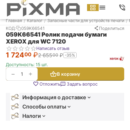
Меню
Найти
Корзина
Аккаунт
Контакт
Главная
Каталог
Запасные части для устройств печати
/
/
/
КОД:
059K66541
Поделиться
059K66541 Ролик подачи бумаги
XEROX для WC 7120
Написать отзыв
1 724
₽
00
2 655
₽
00
-35%
Доступность:
15 шт.
+
−
В корзину
Отложить
Задать вопрос
Информация о доставке
Способы оплаты
Налоги