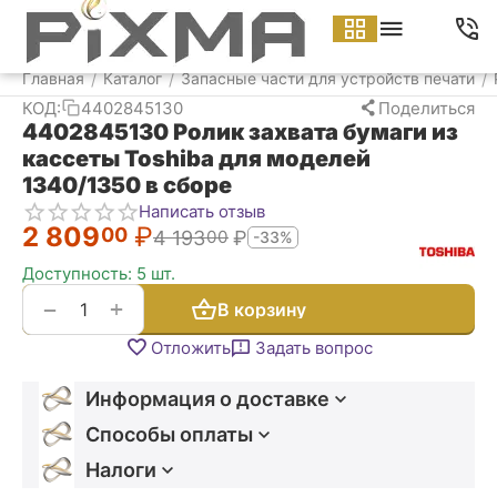
Меню
Найти
Корзина
Аккаунт
Контакт
Главная
Каталог
Запасные части для устройств печати
/
/
/
КОД:
4402845130
Поделиться
4402845130 Ролик захвата бумаги из
кассеты Toshiba для моделей
1340/1350 в сборе
Написать отзыв
2 809
₽
00
4 193
₽
00
-33%
Доступность:
5 шт.
+
−
В корзину
Отложить
Задать вопрос
Информация о доставке
Способы оплаты
Налоги