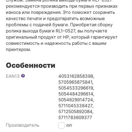
рекомендуется производить при первых признаках
износа или повреждения. Это поможет сохранить
качество печати и предотвратить возможные
проблемы с подачей бумаги. Приобретая сборку
ролика выхода бумаги RL1–0527, вы получаете
оригинальный продукт от HP, который гарантирует
совместимость и надежность работы с вашим
принтером.
Особенности
EAN13
4053162858398,
5705965875841,
5054533296619,
5054484296614,
5054629914724,
5711045338427,
5712505892084,
5711783609377
Производитель
Canon