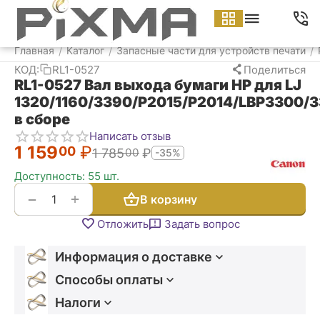
Меню
Найти
Корзина
Аккаунт
Главная
Каталог
Запасные части для устройств печати
/
/
/
КОД:
RL1-0527
Поделиться
RL1-0527 Вал выхода бумаги HP для LJ
1320/1160/3390/P2015/P2014/LBP3300/
в сборе
Написать отзыв
1 159
₽
00
1 785
₽
00
-35%
Доступность:
55 шт.
+
−
В корзину
Отложить
Задать вопрос
Информация о доставке
Способы оплаты
Налоги