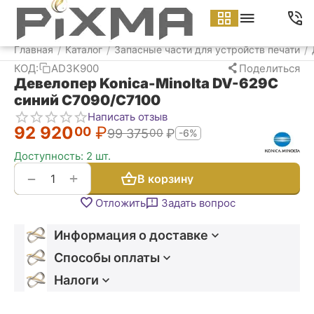
Меню
Найти
Корзина
Аккаунт
Контакт
Главная
Каталог
Запасные части для устройств печати
/
/
/
КОД:
AD3K900
Поделиться
Девелопер Konica-Minolta DV-629C
синий C7090/C7100
Написать отзыв
92 920
₽
00
99 375
₽
00
-6%
Доступность:
2 шт.
+
−
В корзину
Отложить
Задать вопрос
Информация о доставке
Способы оплаты
Налоги