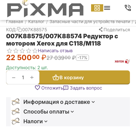
Меню
Найти
Корзина
Аккаунт
Контакт
Главная
Каталог
Запасные части для устройств печати
/
/
/
КОД:
007K88575
Поделиться
007K88575/007K88574 Редуктор с
мотором Xerox для C118/M118
Написать отзыв
22 500
₽
00
27 039
₽
00
-17%
Доступность:
2 шт.
+
−
В корзину
Отложить
Задать вопрос
Информация о доставке
Способы оплаты
Налоги