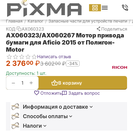
Меню
Найти
Корзина
Аккаунт
Контакт
Главная
Каталог
Запасные части для устройств печати
/
/
/
КОД:
AX060323
Поделиться
AX060323/AX060267 Мотор привода
бумаги для Aficio 2015 от Полигон-
Motor
Написать отзыв
2 376
₽
00
3 602
₽
00
-34%
Доступность:
1 шт.
+
−
В корзину
Отложить
Задать вопрос
Информация о доставке
Способы оплаты
Налоги