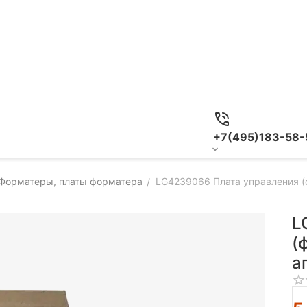
+7(495)183-58-
Форматеры, платы форматера
LG4239066 Плата управления (
/
L
(
а