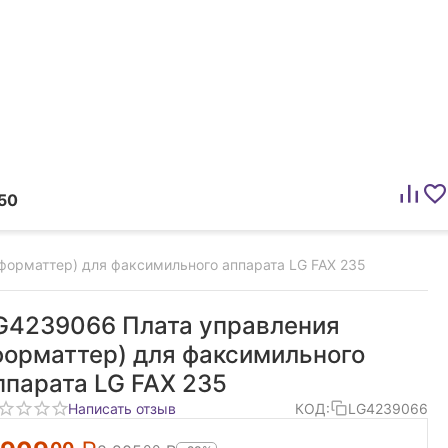
50
форматтер) для факсимильного аппарата LG FAX 235
G4239066 Плата управления
форматтер) для факсимильного
ппарата LG FAX 235
Написать отзыв
КОД:
LG4239066