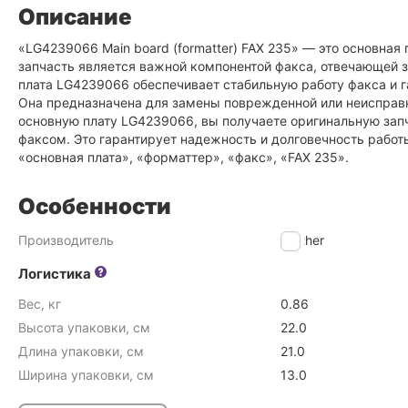
Описание
«LG4239066 Main board (formatter) FAX 235» — это основная
запчасть является важной компонентой факса, отвечающей
плата LG4239066 обеспечивает стабильную работу факса и 
Она предназначена для замены поврежденной или неисправн
основную плату LG4239066, вы получаете оригинальную зап
факсом. Это гарантирует надежность и долговечность работ
«основная плата», «форматтер», «факс», «FAX 235».
Особенности
Производитель
Brother
Логистика
Вес, кг
0.86
Высота упаковки, см
22.0
Длина упаковки, см
21.0
Ширина упаковки, см
13.0