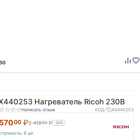
50
X440253 Нагреватель Ricoh 230В
Написать отзыв
КОД:
AX440253
 570
₽
00
2 418
₽
00
-35%
ступность:
9 шт.