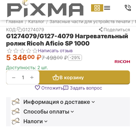
Меню
Найти
Корзина
Аккаунт
Контакт
Главная
Каталог
Запасные части для устройств печати
/
/
/
КОД:
G1274079
Поделиться
G1274079/G127-4079 Нагревательный
ролик Ricoh Aficio SP 1000
Написать отзыв
5 346
₽
00
7 498
₽
00
-29%
Доступность:
2 шт.
+
−
В корзину
Отложить
Задать вопрос
Информация о доставке
Способы оплаты
Налоги