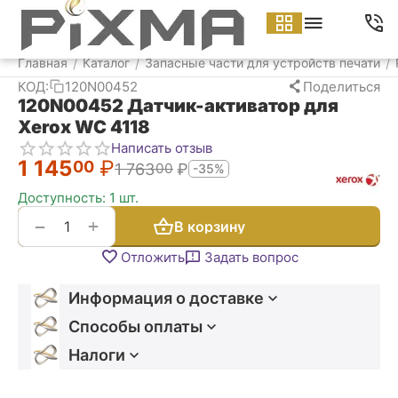
Меню
Найти
Корзина
Аккаунт
Контакт
Главная
Каталог
Запасные части для устройств печати
/
/
/
КОД:
120N00452
Поделиться
120N00452 Датчик-активатор для
Xerox WC 4118
Написать отзыв
1 145
₽
00
1 763
₽
00
-35%
Доступность:
1 шт.
+
−
В корзину
Отложить
Задать вопрос
Информация о доставке
Способы оплаты
Налоги