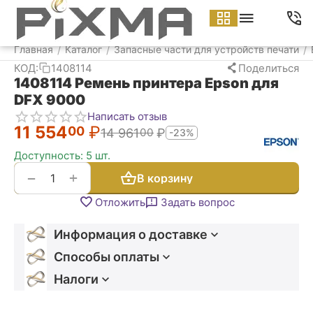
Меню
Найти
Корзина
Аккаунт
Контакт
Главная
Каталог
Запасные части для устройств печати
/
/
/
КОД:
1408114
Поделиться
1408114 Ремень принтера Epson для
DFX 9000
Написать отзыв
11 554
₽
00
14 961
₽
00
-23%
Доступность:
5 шт.
+
−
В корзину
Отложить
Задать вопрос
Информация о доставке
Способы оплаты
Налоги