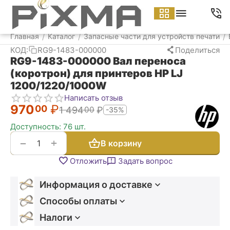
Меню
Найти
Корзина
Аккаунт
Контакт
Главная
Каталог
Запасные части для устройств печати
/
/
/
КОД:
RG9-1483-000000
Поделиться
RG9-1483-000000 Вал переноса
(коротрон) для принтеров HP LJ
1200/1220/1000W
Написать отзыв
970
₽
00
1 494
₽
00
-35%
Доступность:
76 шт.
+
−
В корзину
Отложить
Задать вопрос
Информация о доставке
Способы оплаты
Налоги