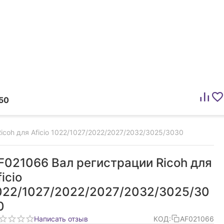
50
icoh для Aficio 1022/1027/2022/2027/2032/3025/3030
F021066 Вал регистрации Ricoh для
icio
022/1027/2022/2027/2032/3025/30
0
Написать отзыв
КОД:
AF021066