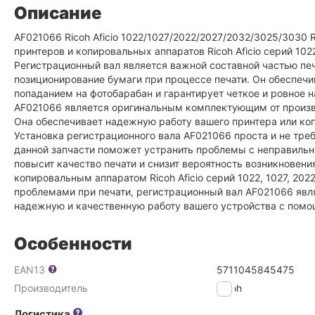
Описание
AF021066 Ricoh Aficio 1022/1027/2022/2027/2032/3025/3030 R
принтеров и копировальных аппаратов Ricoh Aficio серий 1022
Регистрационный вал является важной составной частью пе
позиционирование бумаги при процессе печати. Он обеспечи
попаданием на фотобарабан и гарантирует четкое и ровное 
AF021066 является оригинальным комплектующим от произво
Она обеспечивает надежную работу вашего принтера или коп
Установка регистрационного вала AF021066 проста и не тре
данной запчасти поможет устранить проблемы с неправиль
повысит качество печати и снизит вероятность возникновени
копировальным аппаратом Ricoh Aficio серий 1022, 1027, 202
проблемами при печати, регистрационный вал AF021066 яв
надежную и качественную работу вашего устройства с помощь
Особенности
EAN13
5711045845475
Производитель
Ricoh
Логистика