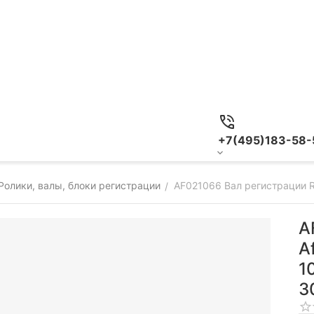
+7(495)183-58-
Ролики, валы, блоки регистрации
AF021066 Вал регистрации R
/
A
Af
1
3