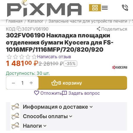
Меню
Найти
Корзина
Аккаунт
Контакт
Главная
Каталог
Запасные части для устройств печати
/
/
/
КОД:
302FV06190
Поделиться
302FV06190 Накладка площадки
отделения бумаги Kyocera для FS-
1016MFP/1116MFP/720/820/920
Написать отзыв
1 481
₽
00
2 281
₽
00
-35%
Доступность:
30 шт.
+
−
В корзину
Отложить
Задать вопрос
Информация о доставке
Способы оплаты
Налоги