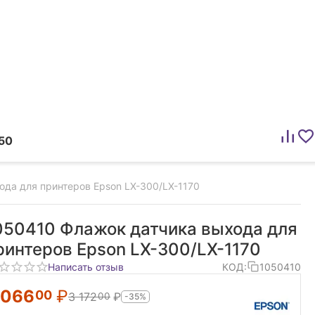
50
да для принтеров Epson LX-300/LX-1170
050410 Флажок датчика выхода для
ринтеров Epson LX-300/LX-1170
Написать отзыв
КОД:
1050410
 066
₽
00
3 172
₽
00
-35%