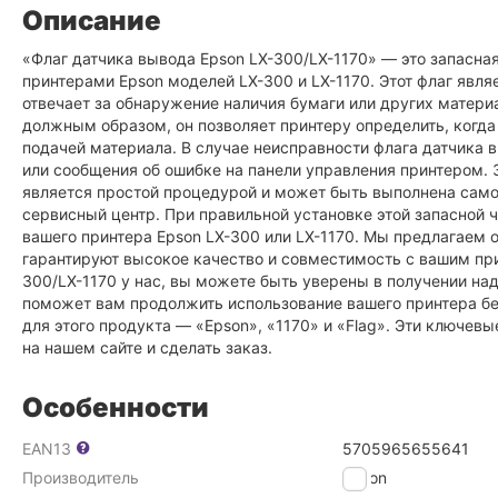
Описание
«Флаг датчика вывода Epson LX-300/LX-1170» — это запасная
принтерами Epson моделей LX-300 и LX-1170. Этот флаг явл
отвечает за обнаружение наличия бумаги или других материа
должным образом, он позволяет принтеру определить, когда
подачей материала. В случае неисправности флага датчика
или сообщения об ошибке на панели управления принтером. 
является простой процедурой и может быть выполнена сам
сервисный центр. При правильной установке этой запаснои
вашего принтера Epson LX-300 или LX-1170. Мы предлагаем 
гарантируют высокое качество и совместимость с вашим при
300/LX-1170 у нас, вы можете быть уверены в получении наде
поможет вам продолжить использование вашего принтера бе
для этого продукта — «Epson», «1170» и «Flag». Эти ключевы
на нашем сайте и сделать заказ.
Особенности
EAN13
5705965655641
Производитель
Epson