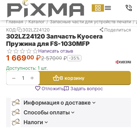
Меню
Найти
Корзина
Аккаунт
Контакт
Главная
Каталог
Запасные части для устройств печати
/
/
/
КОД:
302LZ24120
Поделиться
302LZ24120 Запчасть Kyocera
Пружина для FS-1030MFP
Написать отзыв
1 669
₽
00
2 570
₽
00
-35%
Доступность:
1 шт.
+
−
В корзину
Отложить
Задать вопрос
Информация о доставке
Способы оплаты
Налоги