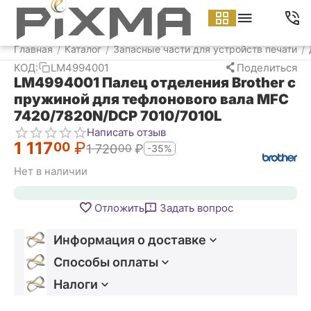
Меню
Найти
Корзина
Аккаунт
Контакт
Главная
Каталог
Запасные части для устройств печати
/
/
/
КОД:
LM4994001
Поделиться
LM4994001 Палец отделения Brother с
пружиной для тефлонового вала MFC
7420/7820N/DCP 7010/7010L
Написать отзыв
1 117
₽
00
1 720
₽
00
-35%
Нет в наличии
Отложить
Задать вопрос
Информация о доставке
Способы оплаты
Налоги