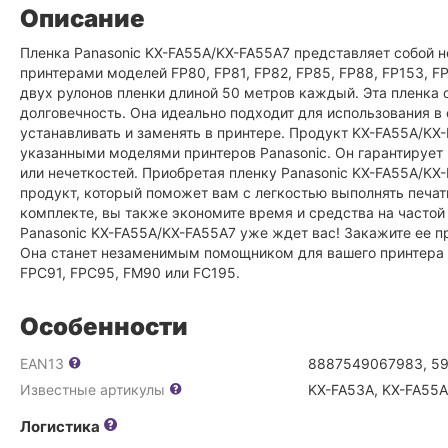
Описание
Пленка Panasonic KX-FA55A/KX-FA55A7 представляет собой 
принтерами моделей FP80, FP81, FP82, FP85, FP88, FP153, F
двух рулонов пленки длиной 50 метров каждый. Эта пленка
долговечность. Она идеально подходит для использования в
устанавливать и заменять в принтере. Продукт KX-FA55A/K
указанными моделями принтеров Panasonic. Он гарантирует 
или нечеткостей. Приобретая пленку Panasonic KX-FA55A/KX-
продукт, который поможет вам с легкостью выполнять печа
комплекте, вы также экономите время и средства на частои
Panasonic KX-FA55A/KX-FA55A7 уже ждет вас! Закажите ее пр
Она станет незаменимым помощником для вашего принтера Pa
FPC91, FPC95, FM90 или FC195.
Особенности
EAN13
8887549067983, 5
Известные артикулы
KX-FA53A, KX-FA55A
Логистика