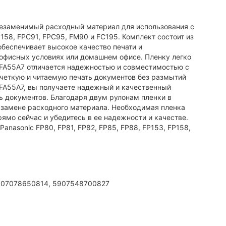
незаменимый расходный материал для использования с
P158, FPC91, FPC95, FM90 и FC195. Комплект состоит из
 обеспечивает высокое качество печати и
 офисных условиях или домашнем офисе. Пленку легко
X-FA55A7 отличается надежностью и совместимостью с
четкую и читаемую печать документов без размытий
FA55A7, вы получаете надежный и качественный
ть документов. Благодаря двум рулонам пленки в
̆ замене расходного материала. Необходимая пленка
ямо сейчас и убедитесь в ее надежности и качестве.
nasonic FP80, FP81, FP82, FP85, FP88, FP153, FP158,
907078650814, 5907548700827