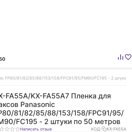
50
ic FP80/81/82/85/88/153/158/FPC91/95/FM90/FC195 - 2 штуки п
X-FA55A/KX-FA55A7 Пленка для
аксов Panasonic
P80/81/82/85/88/153/158/FPC91/95/
M90/FC195 - 2 штуки по 50 метров
Написать отзыв
КОД:
KX-FA55A