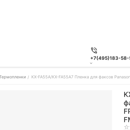
+7(495)183-58-
Термопленки
KX-FA55A/KX-FA55A7 Пленка для факсов Panason
/
K
ф
F
F