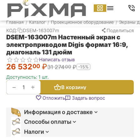
Меню
Найти
Корзина
Аккаунт
Контакт
Главная
Каталог
Проекционное оборудование
Экраны д
/
/
/
КОД:
DSEM-163007m
Поделиться
DSEM-163007m Настенный экран с
электроприводом Digis формат 16:9,
диагональ 131 дюйм
Написать отзыв
26 532
₽
00
31 274
₽
00
-15%
Доступность:
1 шт.
+
−
В корзину
Отложить
Задать вопрос
Информация о доставке
Способы оплаты
Налоги